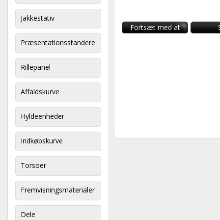
Jakkestativ
Fortsæt med at
handle
Præsentationsstandere
Rillepanel
Affaldskurve
Hyldeenheder
Indkøbskurve
Torsoer
Fremvisningsmaterialer
Dele