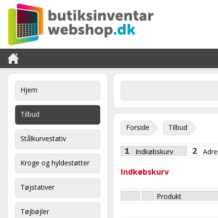
Hjem
Tilbud
Forside
Tilbud
Stålkurvestativ
Indkøbskurv
Adre
Kroge og hyldestøtter
Indkøbskurv
Tøjstativer
Produkt
Tøjbøjler