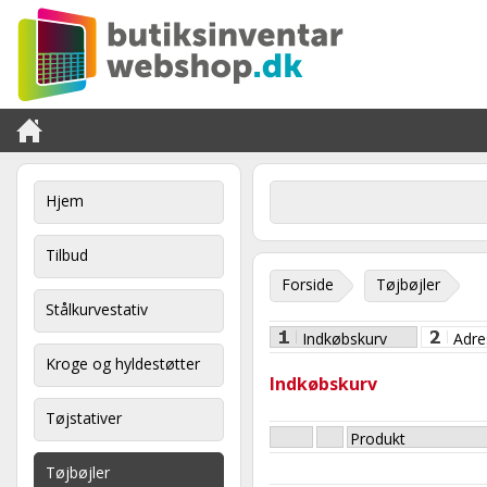
Hjem
Tilbud
Forside
Tøjbøjler
Stålkurvestativ
Indkøbskurv
Adre
Kroge og hyldestøtter
Indkøbskurv
Tøjstativer
Produkt
Tøjbøjler