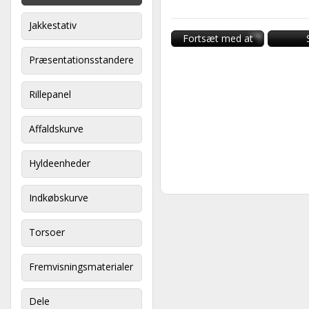
Jakkestativ
Fortsæt med at
handle
Præsentationsstandere
Rillepanel
Affaldskurve
Hyldeenheder
Indkøbskurve
Torsoer
Fremvisningsmaterialer
Dele