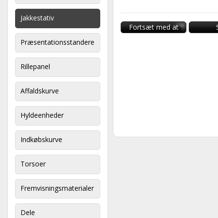
Jakkestativ
Fortsæt med at
handle
Præsentationsstandere
Rillepanel
Affaldskurve
Hyldeenheder
Indkøbskurve
Torsoer
Fremvisningsmaterialer
Dele