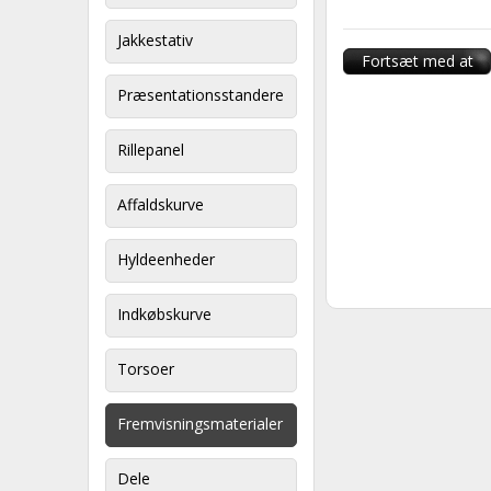
Jakkestativ
Fortsæt med at
handle
Præsentationsstandere
Rillepanel
Affaldskurve
Hyldeenheder
Indkøbskurve
Torsoer
Fremvisningsmaterialer
Dele