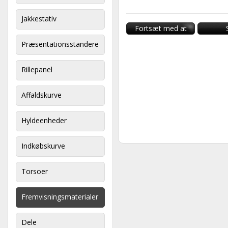
Jakkestativ
Fortsæt med at
handle
Præsentationsstandere
Rillepanel
Affaldskurve
Hyldeenheder
Indkøbskurve
Torsoer
Fremvisningsmaterialer
Dele