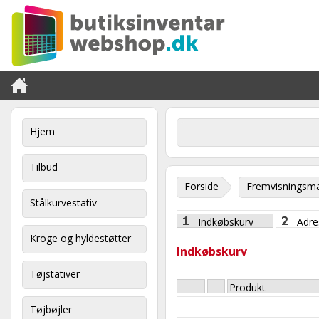
Hjem
Tilbud
Forside
Fremvisningsma
Stålkurvestativ
Indkøbskurv
Adre
Kroge og hyldestøtter
Indkøbskurv
Tøjstativer
Produkt
Tøjbøjler