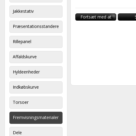
Jakkestativ
Fortsæt med at
handle
Præsentationsstandere
Rillepanel
Affaldskurve
Hyldeenheder
Indkøbskurve
Torsoer
Fremvisningsmaterialer
Dele