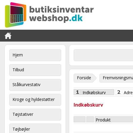
Hjem
Tilbud
Forside
Fremvisningsma
Stålkurvestativ
Indkøbskurv
Adre
Kroge og hyldestøtter
Indkøbskurv
Tøjstativer
Produkt
Tøjbøjler