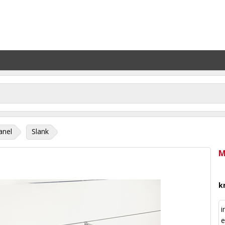
anel
Slank
M
k
i
e