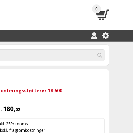
0
onteringsstøtterør 18 600
180,
r.
02
nkl. 25% moms
kskl.
fragtomkostninger