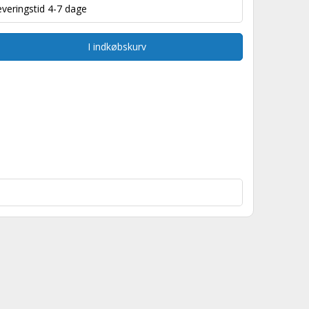
everingstid 4-7 dage
I indkøbskurv