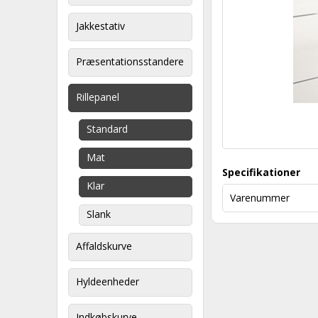
Jakkestativ
Præsentationsstandere
Rillepanel
Standard
Mat
Specifikationer
Klar
Varenummer
Slank
Affaldskurve
Hyldeenheder
Indkøbskurve