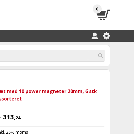
0
æt med 10 power magneter 20mm, 6 stk
ssorteret
313,
r.
24
nkl. 25% moms