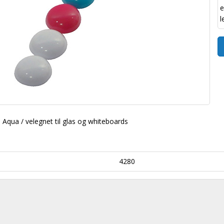
e
l
, Aqua / velegnet til glas og whiteboards
4280