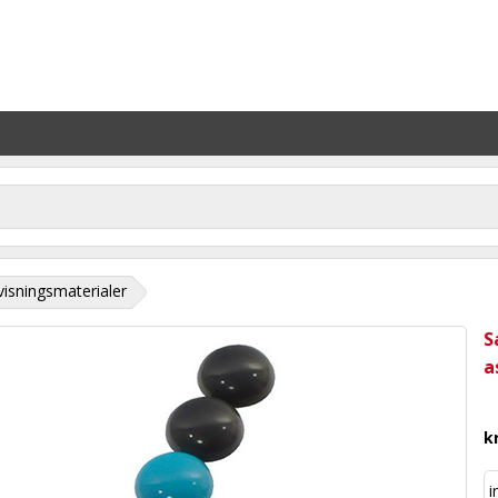
isningsmaterialer
S
a
k
i