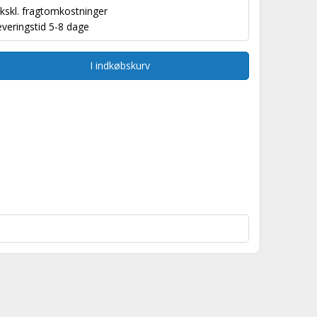
kskl.
fragtomkostninger
everingstid 5-8 dage
I indkøbskurv